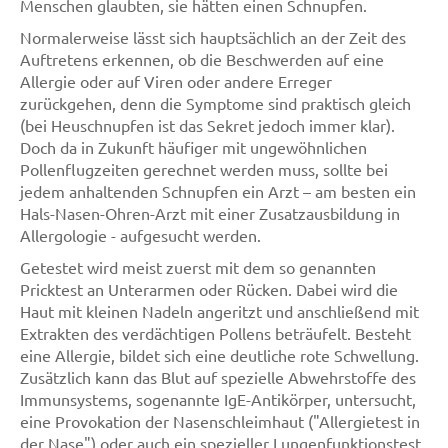
Menschen glaubten, sie hätten einen Schnupfen.
Normalerweise lässt sich hauptsächlich an der Zeit des
Auftretens erkennen, ob die Beschwerden auf eine
Allergie oder auf Viren oder andere Erreger
zurückgehen, denn die Symptome sind praktisch gleich
(bei Heuschnupfen ist das Sekret jedoch immer klar).
Doch da in Zukunft häufiger mit ungewöhnlichen
Pollenflugzeiten gerechnet werden muss, sollte bei
jedem anhaltenden Schnupfen ein Arzt – am besten ein
Hals-Nasen-Ohren-Arzt mit einer Zusatzausbildung in
Allergologie - aufgesucht werden.
Getestet wird meist zuerst mit dem so genannten
Pricktest an Unterarmen oder Rücken. Dabei wird die
Haut mit kleinen Nadeln angeritzt und anschließend mit
Extrakten des verdächtigen Pollens beträufelt. Besteht
eine Allergie, bildet sich eine deutliche rote Schwellung.
Zusätzlich kann das Blut auf spezielle Abwehrstoffe des
Immunsystems, sogenannte IgE-Antikörper, untersucht,
eine Provokation der Nasenschleimhaut ("Allergietest in
der Nase") oder auch ein spezieller Lungenfunktionstest