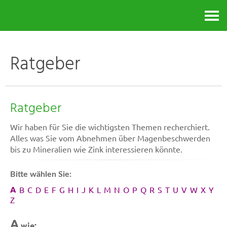
Kontakt
Ratgeber
Ratgeber
Wir haben für Sie die wichtigsten Themen recherchiert.
Alles was Sie vom Abnehmen über Magenbeschwerden
bis zu Mineralien wie Zink interessieren könnte.
Bitte wählen Sie:
A
B
C
D
E
F
G
H
I
J
K
L
M
N
O
P
Q
R
S
T
U
V
W
X
Y
Z
A
wie: