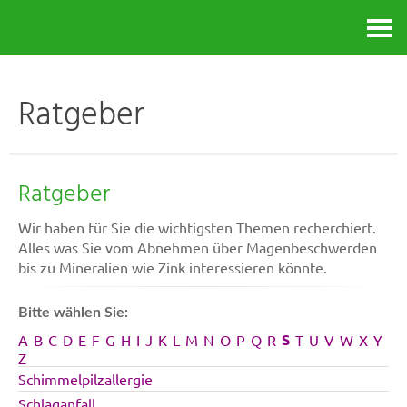
Kontakt
Ratgeber
Ratgeber
Wir haben für Sie die wichtigsten Themen recherchiert.
Alles was Sie vom Abnehmen über Magenbeschwerden
bis zu Mineralien wie Zink interessieren könnte.
Bitte wählen Sie:
S
A
B
C
D
E
F
G
H
I
J
K
L
M
N
O
P
Q
R
T
U
V
W
X
Y
Z
Schimmelpilzallergie
Schlaganfall