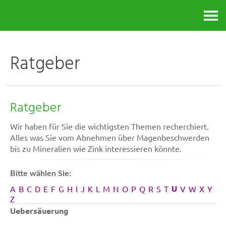
Kontakt
Ratgeber
Ratgeber
Wir haben für Sie die wichtigsten Themen recherchiert.
Alles was Sie vom Abnehmen über Magenbeschwerden
bis zu Mineralien wie Zink interessieren könnte.
Bitte wählen Sie:
U
A
B
C
D
E
F
G
H
I
J
K
L
M
N
O
P
Q
R
S
T
V
W
X
Y
Z
Uebersäuerung