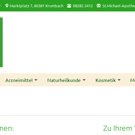
r
Marktplatz 7, 86381 Krumbach
08282 2412
St.Michael-Apoth
Arzneimittel
Naturheilkunde
Kosmetik
M
hnen:
Zu Ihrem 