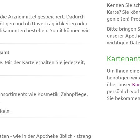
Kennen Sie sch
Karte? Sie kön
die Arzneimittel gespeichert. Dadurch
genießen! Prob
tigen und ob Unverträglichkeiten oder
Bitte bringen 
ikamenten bestehen. Somit können wir
unserer Apothe
wichtigen Date
zamt
Kartenant
. Mit der Karte erhalten Sie jederzeit,
Um Ihnen eine 
benötigen wir 
über unser
Kon
persönlich vor
ensortiments wie Kosmetik, Zahnpflege,
Sie bekommen d
!
keln.
ten - wie in der Apotheke üblich - streng